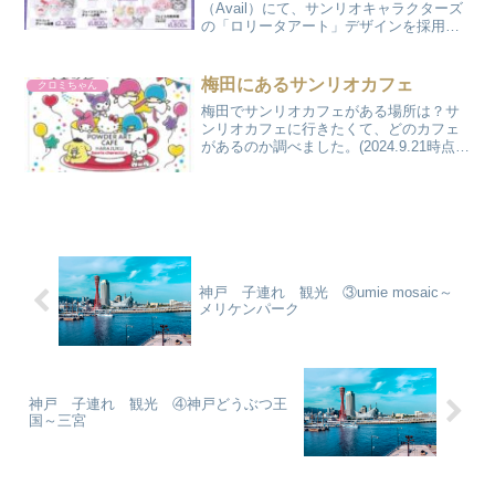
（Avail）にて、サンリオキャラクターズ
の「ロリータアート」デザインを採用し
た新作コラボアイテムが発売されまし
た。フリルやリボンをあしらった、とび
きり甘くてキュートな限定シリーズで
梅田にあるサンリオカフェ
クロミちゃん
す。🎀 新作「ロリー...
梅田でサンリオカフェがある場所は？サ
ンリオカフェに行きたくて、どのカフェ
があるのか調べました。(2024.9.21時点で
す。) 結論としては、期間限定のキティち
ゃんのカフェしかありませんでした。 ①
期間限定☆9/13（金）～10/20（日）...
神戸 子連れ 観光 ③umie mosaic～
メリケンパーク
神戸 子連れ 観光 ④神戸どうぶつ王
国～三宮