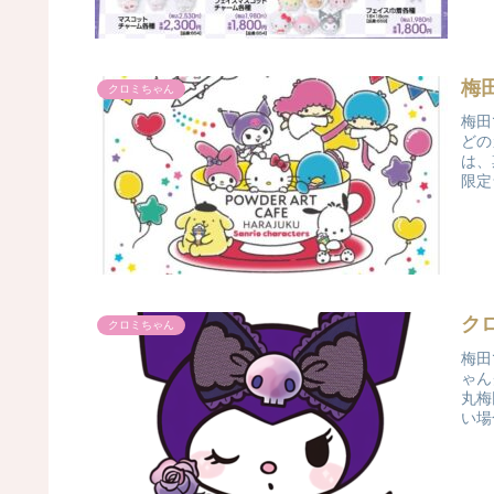
梅
クロミちゃん
梅田
どの
は、
限定☆
ク
クロミちゃん
梅田
ゃん
丸梅
い場