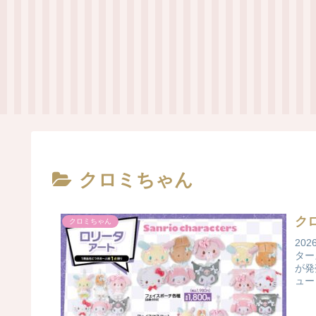
クロミちゃん
ク
クロミちゃん
20
ター
が発
ュー