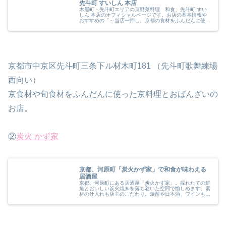
先斗町 すいしん 本店
木屋町・先斗町エリアの京野菜料理 和食、先斗町 すい
しん 本店のオフィシャルページです。お店の基本情報や
おすすめの「～当店一押し。京都の食材をふんだんに使用
～ 京ざんまいコース「嵐山」」「盛合わせ（五種）」
「盛合わせ（三種）」をはじめとした...
京都市中京区先斗町三条下ル材木町181 （先斗町歌舞練場
西向い）
京食材や旬食材をふんだんに使った京料理とおばんざいの
お店。
②
炭火 かず家
京都、河原町「炭火かず家」で和食が味わえる
居酒屋
京都、河原町にある居酒屋「炭火かず家」。採れたての鮮
魚とおいしい炭火焼きを落ち着いた空間で愉しめます。素
材の仕入れも店主のこだわり。焼酎や日本酒、ワインも週
替わりで仕入れております。