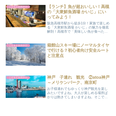
た。
【ランチ】魚が超おいしい！高槻
こどもとお出かけ
の「大衆鮮魚酒場 かいじ」にい
ってみよう！
阪急高槻市駅から徒歩1分！家族で楽しめ
る「大衆鮮魚酒場 かいじ」の魅力を徹底
解剖！高槻市で「美味しい魚が食べた
い」「家族みんなが満足できるお店を探
している」という方におすすめなのが、
「大衆鮮魚酒場 かいじ」です。駅から抜
箱館山スキー場にノーマルタイヤ
こどもとお出かけ
群のアクセスを誇り、...
で行ける？初心者向け安全ルート
と注意点
神戸 子連れ 観光 ②atoa神戸
こどもとお出かけ
～メリケンパーク、南京町
お子様連れでもゆっくり神戸観光を楽し
みたいですよね。大人が楽しめる場所ば
かりは飽きてしまいますよね。そこで、
今回はこどもも大人も楽しめる観光コー
スを紹介したいとおもいます。
【10:00】アトア神戸神戸市中央区新港町
7番2号飼育員による生き...