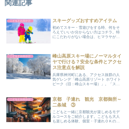
関連記事
スキーグッズおすすめアイテム
こどもとお出かけ
初めてスキー・雪遊びをする時、何をそ
ろえていいか分からない方はコチラ。特
にこだわりがない場合は、ヒマラヤがオ
ススメです。■スキーウェア<div data-
vc_mylinkbox_id="890038176"></div>■
ゴーグル<div...
峰山高原スキー場にノーマルタイ
こどもとお出かけ
ヤで行ける？安全な条件とアクセ
ス注意点を解説
兵庫県神河町にある、アクセス抜群の人
気ゲレンデ「峰山高原リゾート ホワイト
ピーク（旧：峰山スキー場）」。「スタ
ッドレスタイヤを持っていないけれど、
ノーマルタイヤ＋チェーンだけで行け
る？」と不安になっていませんか？結論
京都 子連れ 観光 京都御所～
こどもとお出かけ
から言うと、「しばらく雪...
二条城 ③
こどもと一緒に京都観光が楽しめるモデ
ルコースをご紹介します。こどもも大人
も楽しめる体験、個室・子連れＯＫのお
店、おすすめのお土産店を厳選しまし