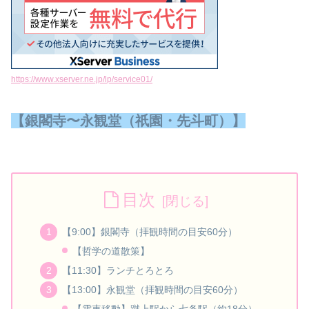
https://www.xserver.ne.jp/lp/service01/
【銀閣寺〜永観堂（祇園・先斗町）】
目次
【9:00】銀閣寺（拝観時間の目安60分）
【哲学の道散策】
【11:30】ランチとろとろ
【13:00】永観堂（拝観時間の目安60分）
【電車移動】蹴上駅から七条駅（約18分）