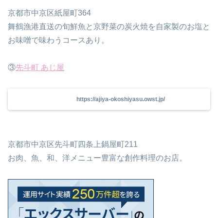
京都市中京区紙屋町364
舞鶴漁港直送の旬鮮魚と京野菜の炭火焼を自家製のお塩と
お味噌で味わうコースあり。
③
先斗町 あじ屋
https://ajiya-okoshiyasu.owst.jp/
京都市中京区先斗町四条上鍋屋町211
お肉、魚、和、洋メニュー豊富な創作料理のお店。