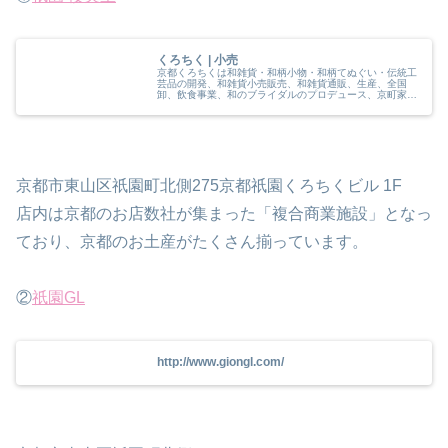
くろちく | 小売
京都くろちくは和雑貨・和柄小物・和柄てぬぐい・伝統工
芸品の開発、和雑貨小売販売、和雑貨通販、生産、全国
卸、飲食事業、和のブライダルのプロデュース、京町家の
再生にも取り組んでおります
京都市東山区祇園町北側275京都祇園くろちくビル 1F
店内は京都のお店数社が集まった「複合商業施設」となっ
ており、京都のお土産がたくさん揃っています。
②
祇園GL
http://www.giongl.com/