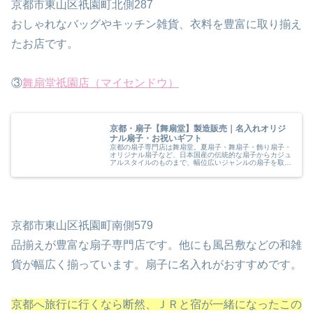
京都市東山区祇園町北側287
おしゃれなバッグやキッチン雑貨、衣料を豊富に取り揃え
たお店です。
③
舞扇堂祇園店（マイセンドウ）
京都・扇子【舞扇堂】製造販売｜名入れオリジ
ナル扇子・お祝いギフト
京都の扇子専門店は舞扇堂。夏扇子・舞扇子・飾り扇子・
オリジナル扇子など、日本国産の伝統的な扇子からカジュ
アルスタイルのものまで、幅位広いジャンルの扇子を取り
揃えています。母の日・父の日・誕生日のギフトに舞扇堂
の扇子をどうぞ。「レーザー刻印名...
京都市東山区祇園町南側579
品揃えが豊富な扇子専門店です。他にも風呂敷などの和雑
貨が幅広く揃っています。扇子に名入れがおすすめです。
京都へ旅行に行くなら断然、ＪＲと宿が一緒になったこの