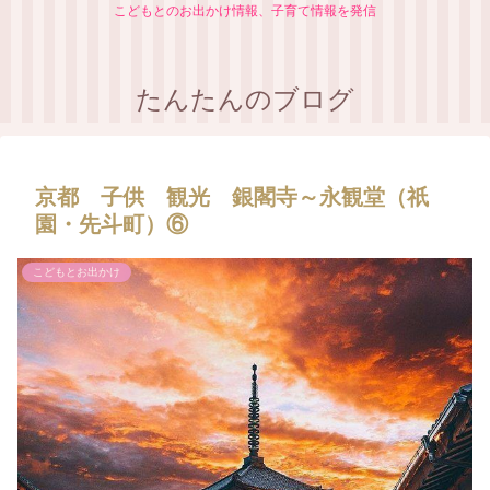
こどもとのお出かけ情報、子育て情報を発信
たんたんのブログ
京都 子供 観光 銀閣寺～永観堂（祇
園・先斗町）⑥
こどもとお出かけ