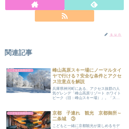
ｓｕｎ
関連記事
峰山高原スキー場にノーマルタイ
こどもとお出かけ
ヤで行ける？安全な条件とアクセ
ス注意点を解説
兵庫県神河町にある、アクセス抜群の人
気ゲレンデ「峰山高原リゾート ホワイト
ピーク（旧：峰山スキー場）」。「スタ
ッドレスタイヤを持っていないけれど、
ノーマルタイヤ＋チェーンだけで行け
る？」と不安になっていませんか？結論
京都 子連れ 観光 京都御所～
こどもとお出かけ
から言うと、「しばらく雪...
二条城 ③
こどもと一緒に京都観光が楽しめるモデ