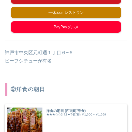
一休.comレストラン
PayPayグルメ
神戸市中央区元町通１丁目６−６
ビーフシチューが有名
②洋食の朝日
洋食の朝日 (西元町/洋食)
★★★☆☆3.72 ■予算(昼):￥1,000～￥1,999