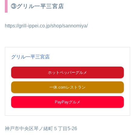
③グリル一平三宮店
https://grill-ippei.co.jp/shop/sannomiya/
グリル一平三宮店
ホットペッパーグルメ
一休.comレストラン
PayPayグルメ
神戸市中央区琴ノ緒町５丁目5-26