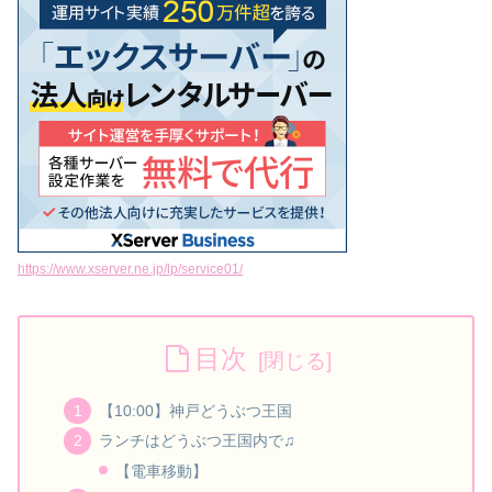
https://www.xserver.ne.jp/lp/service01/
目次
【10:00】神戸どうぶつ王国
ランチはどうぶつ王国内で♫
【電車移動】