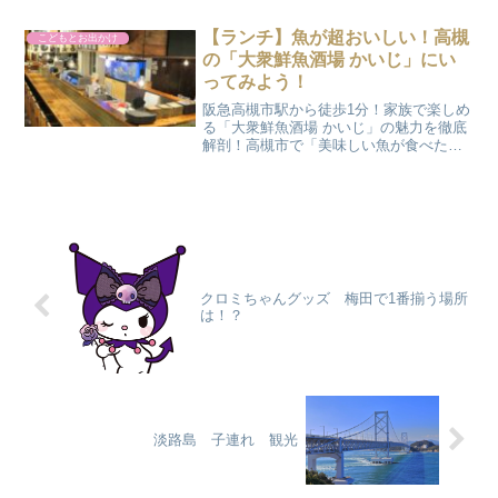
紹介したいとおもいます。 北野異人館～
神戸布引ハーブ園【10:00】 北野異人館
【ランチ】魚が超おいしい！高槻
こどもとお出かけ
巡り①うろこの家...
の「大衆鮮魚酒場 かいじ」にい
ってみよう！
阪急高槻市駅から徒歩1分！家族で楽しめ
る「大衆鮮魚酒場 かいじ」の魅力を徹底
解剖！高槻市で「美味しい魚が食べた
い」「家族みんなが満足できるお店を探
している」という方におすすめなのが、
「大衆鮮魚酒場 かいじ」です。駅から抜
群のアクセスを誇り、...
クロミちゃんグッズ 梅田で1番揃う場所
は！？
淡路島 子連れ 観光