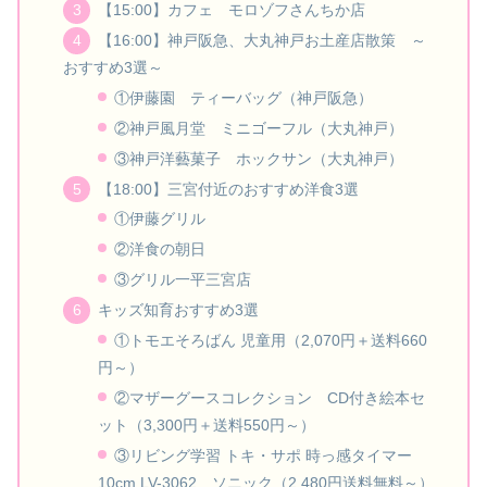
【15:00】カフェ モロゾフさんちか店
【16:00】神戸阪急、大丸神戸お土産店散策 ～
おすすめ3選～
①伊藤園 ティーバッグ（神戸阪急）
②神戸風月堂 ミニゴーフル（大丸神戸）
③神戸洋藝菓子 ホックサン（大丸神戸）
【18:00】三宮付近のおすすめ洋食3選
①伊藤グリル
②洋食の朝日
③グリル一平三宮店
キッズ知育おすすめ3選
①トモエそろばん 児童用（2,070円＋送料660
円～）
②マザーグースコレクション CD付き絵本セ
ット（3,300円＋送料550円～）
③リビング学習 トキ・サポ 時っ感タイマー
10cm LV-3062 ソニック（2,480円送料無料～）