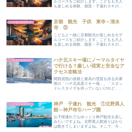
ルコースをご紹介します。こどもも大人
も楽しめる体験、個室・子連れＯＫのお
店、おすすめのお土産店を厳選しまし
た。
京都 観光 子供 東寺～清水
こどもとお出かけ
寺 ⑤
こどもと一緒に京都観光が楽しめるモデ
ルコースをご紹介します。こどもも大人
も楽しめる体験、個室・子連れＯＫのお
店、おすすめのお土産店を厳選しまし
た。
ハチ北スキー場にノーマルタイヤ
こどもとお出かけ
で行ける？厳しい現実と安全なア
クセス攻略法
関西屈指の規模と最高の雪質を誇る兵庫
県の「ハチ北高原スキー場」。「スタッ
ドレスタイヤを持っていないけれど、ノ
ーマルタイヤ＋チェーンだけで行け
る？」と心配していませんか？結論から
言うと、公式観光協会では「ノーマルタ
神戸 子連れ 観光 ①北野異人
こどもとお出かけ
イヤでの来場は不可」とされて...
館～神戸布引ハーブ園
お子様連れでもゆっくり神戸観光を楽し
みたいですよね。北野異人館巡りばかり
は飽きてしまいますよね。そこで、今回
はこどもも大人も楽しめる観光コースを