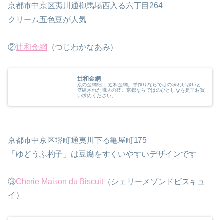
京都市中京区夷川通柳馬場西入る六丁目264
クリーム五色豆が人気
②
辻和金網
（つじわかなあみ）
辻和金網
京の金網細工 辻和金網。手作りならではの味わい深いと
洗練された職人の技。京都ならではのひとしなを是非お買
い求めください。
京都市中京区堺町通夷川下る亀屋町175
「ゆどうふ杓子」は豆腐をすくいやすいデザインです
③
Cherie Maison du Biscuit
（シェリーメゾンドビスキュ
イ）