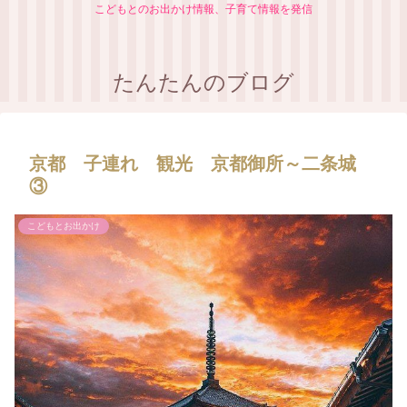
こどもとのお出かけ情報、子育て情報を発信
たんたんのブログ
京都 子連れ 観光 京都御所～二条城
③
こどもとお出かけ