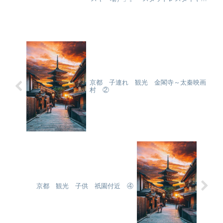
持っていないけれど、ノーマルタイヤ＋
チェーンだけで行ける？」と悩んでいま
せんか？結論から言うと、「数日間、雪
が降っていない晴天の日」...
京都 子連れ 観光 金閣寺～太秦映画
村 ②
京都 観光 子供 祇園付近 ④