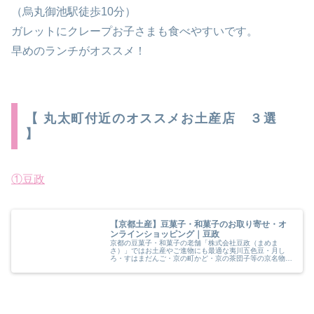
（烏丸御池駅徒歩10分）
ガレットにクレープお子さまも食べやすいです。
早めのランチがオススメ！
【 丸太町付近のオススメお土産店 ３選
】
①豆政
【京都土産】豆菓子・和菓子のお取り寄せ・オ
ンラインショッピング｜豆政
京都の豆菓子・和菓子の老舗「株式会社豆政（まめま
さ）」ではお土産やご進物にも最適な夷川五色豆・月し
ろ・すはまだんご・京の町かど・京の茶団子等の京名物・
京銘菓を販売しております。お取り寄せや通販も行ってお
りますので是非ご賞味くださいませ。