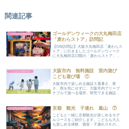
関連記事
ゴールデンウィークの大丸梅田店
こどもとお出かけ
「麦わらストア」訪問記
【GW訪問記】大阪大丸梅田店「麦わらス
トア」に行きましたゴールデンウィーク
に大丸梅田店13階の「麦わらストア」へ
行ってきました！今年のゴールデンウィ
ーク、活気あふれる大阪・梅田へと足を
運びました。目的地は大丸梅田店13階。
大阪市内 無料施設 室内遊び
こどもとお出かけ
ここには「ポケモン...
こども遊び場 ①
大阪市内で楽しめる施設５選暑さ、寒
さ、雨を気にせずに、大阪市内でリーブ
ナブルで遊べる場所、研究できる施設を
ご紹介します。①大阪市立自然史博物館
◆料金：中学生以下無料、高校生・大学
生200円、大人300円◆アクセス：長居駅
京都 観光 子連れ 嵐山 ⑦
こどもとお出かけ
◆◆夏休みイベント：...
こどもと一緒に京都観光が楽しめるモデ
ルコースをご紹介します。こどもも大人
も楽しめる体験、個室・子連れＯＫのお
店、おすすめのお土産店を厳選しまし