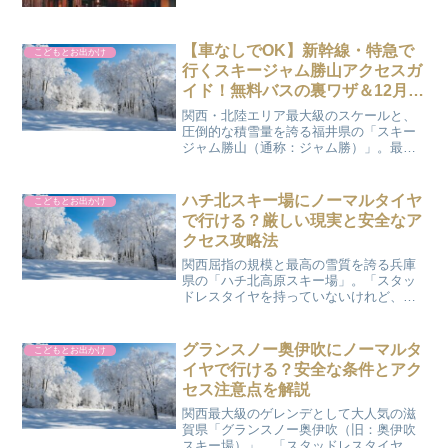
た。
【車なしでOK】新幹線・特急で
こどもとお出かけ
行くスキージャム勝山アクセスガ
イド！無料バスの裏ワザ＆12月下
旬の3日間リアル体験レポ
関西・北陸エリア最大級のスケールと、
圧倒的な積雪量を誇る福井県の「スキー
ジャム勝山（通称：ジャム勝）」。最高
の雪質を楽しみたいけれど、「スタッド
レスタイヤを持っていない」「冬の雪道
運転は怖くて絶対に無理！」と諦めてい
ハチ北スキー場にノーマルタイヤ
こどもとお出かけ
ませんか？結論から言うと...
で行ける？厳しい現実と安全なア
クセス攻略法
関西屈指の規模と最高の雪質を誇る兵庫
県の「ハチ北高原スキー場」。「スタッ
ドレスタイヤを持っていないけれど、ノ
ーマルタイヤ＋チェーンだけで行け
る？」と心配していませんか？結論から
言うと、公式観光協会では「ノーマルタ
グランスノー奥伊吹にノーマルタ
こどもとお出かけ
イヤでの来場は不可」とされて...
イヤで行ける？安全な条件とアク
セス注意点を解説
関西最大級のゲレンデとして大人気の滋
賀県「グランスノー奥伊吹（旧：奥伊吹
スキー場）」。「スタッドレスタイヤを