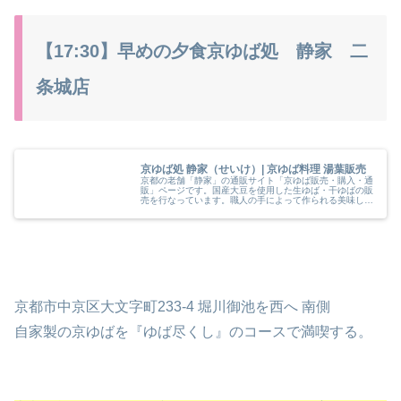
【17:30】早めの夕食京ゆば処 静家 二
条城店
京ゆば処 静家（せいけ）| 京ゆば料理 湯葉販売
京都の老舗「静家」の通販サイト「京ゆば販売・購入・通
販」ページです。国産大豆を使用した生ゆば・干ゆばの販
売を行なっています。職人の手によって作られる美味しい
ゆばを是非ご賞味下さいませ。
京都市中京区大文字町233-4 堀川御池を西へ 南側
自家製の京ゆばを『ゆば尽くし』のコースで満喫する。