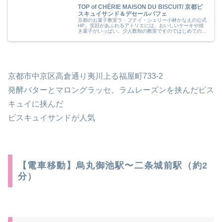
TOP of CHÉRIE MAISON DU BISCUIT/ 京都ビ
スキュイサンド＆デセールパフェ
京都のお菓子教室ラ・プテイ・シェリー小林かなえの公式
HP。笑顔があふれるアトリエには、おいしいケーキや焼
き菓子がいっぱい。少人数制の教室ですのではじめての方
でも安心してご参加いただけます。体験レッスンもしてい
ます。
京都市中京区高倉通り夷川上る福屋町733-2
発酵バターとマロングラッセ、ラムレーズンを挟んだビス
キュイに挟んだ
ビスキュイサンドが人気
【電車移動】烏丸御池駅〜二条城前駅（約2
分）