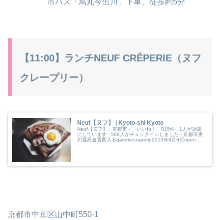
市バス「烏丸今出川」下車、徒歩約5分
【11:00】ランチNEUF CRÊPERIE（ヌフ
クレープリー）
Neuf【ヌフ】 | Kyoto-shi Kyoto
Neuf【ヌフ】、京都市 - 「いいね！」815件 · 1人が話題
にしています · 568人がチェックインしました - 京都市夷
川通高倉通西入るgalette/craperie2015年9月9日open致
します。neuf【ヌ�
京都市中京区山中町550-1