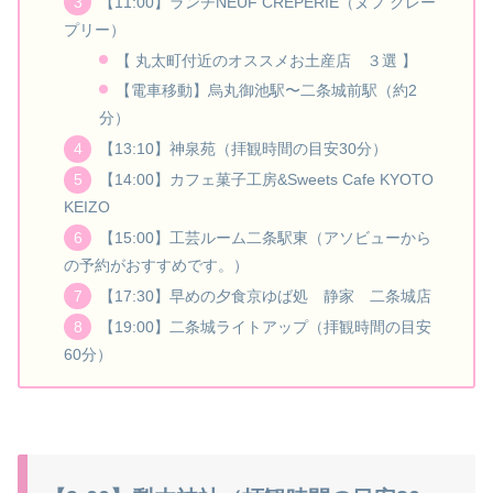
【11:00】ランチNEUF CRÊPERIE（ヌフ クレー
プリー）
【 丸太町付近のオススメお土産店 ３選 】
【電車移動】烏丸御池駅〜二条城前駅（約2
分）
【13:10】神泉苑（拝観時間の目安30分）
【14:00】カフェ菓子工房&Sweets Cafe KYOTO
KEIZO
【15:00】工芸ルーム二条駅東（アソビューから
の予約がおすすめです。）
【17:30】早めの夕食京ゆば処 静家 二条城店
【19:00】二条城ライトアップ（拝観時間の目安
60分）